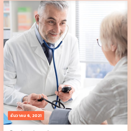
ธันวาคม 6, 2021