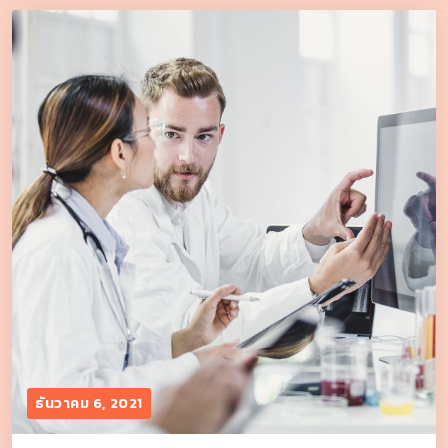
ธันวาคม 6, 2021