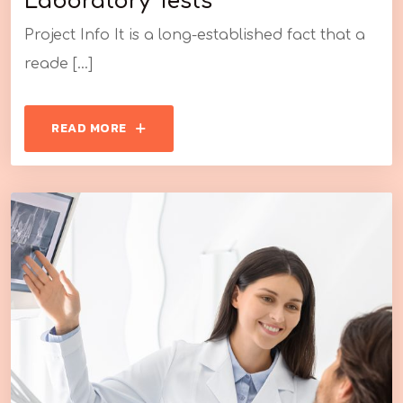
Laboratory Tests
Project Info It is a long-established fact that a
reade […]
READ MORE