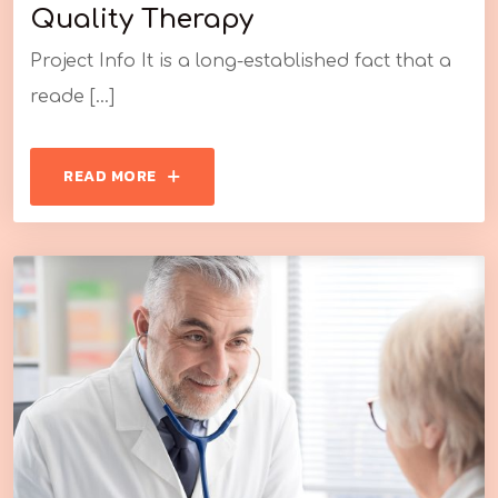
Quality Therapy
Project Info It is a long-established fact that a
reade […]
READ MORE