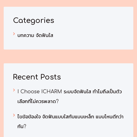
Categories
บทความ จัดฟันใส
Recent Posts
I Choose ICHARM ระบบจัดฟันใส ทำไมถึงเป็นตัว
เลือกที่ไม่ควรพลาด?
ไขข้อข้องใจ จัดฟันแบบใสกับแบบเหล็ก แบบไหนดีกว่า
กัน?