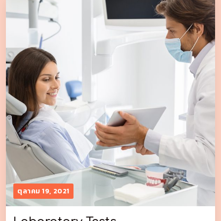
ตุลาคม 19, 2021