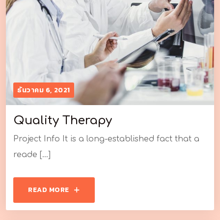
ธันวาคม 6, 2021
Quality Therapy
Project Info It is a long-established fact that a
reade […]
READ MORE