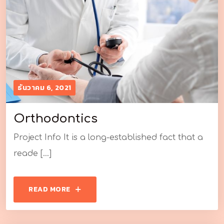
ธันวาคม 6, 2021
Orthodontics
Project Info It is a long-established fact that a
reade […]
READ MORE