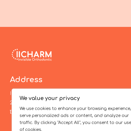
Address
ICHARM Invisible Orthodontic
We value your privacy
213 หมู่ 5 ตำบลสันพระเนตร อำเภอสันทราย เชียงใหม่ 50210
We use cookies to enhance your browsing experience,
โทร :
088-2585603
serve personalized ads or content, and analyze our
traffic. By clicking "Accept All", you consent to our us
of cookies.